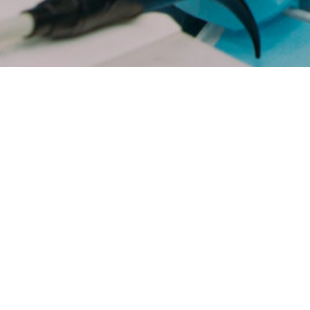
Сеть стоматологических клиник
«БЕЛАЯ МЕДВЕДИЦА»
Филиал «Выборгский»
Санкт-Петербург
м. Проспект Просвещения
Выборгское шоссе д. 23, корп. 2
Филиал «Биржа»